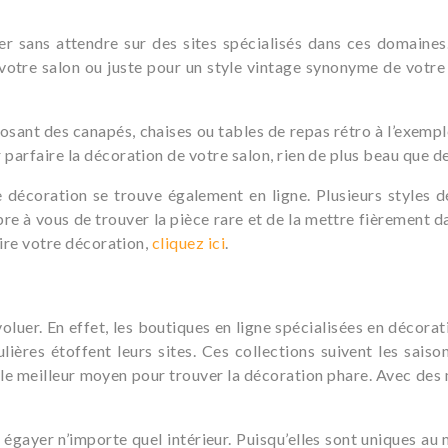
er sans attendre sur des sites spécialisés dans ces domaine
votre salon ou juste pour un style vintage synonyme de votre 
ant des canapés, chaises ou tables de repas rétro à l’exemple
 parfaire la décoration de votre salon, rien de plus beau que d
 décoration se trouve également en ligne. Plusieurs styles d
Libre à vous de trouver la pièce rare et de la mettre fièrement 
aire votre décoration,
cliquez ici
.
luer. En effet, les boutiques en ligne spécialisées en décora
ulières étoffent leurs sites. Ces collections suivent les sais
e meilleur moyen pour trouver la décoration phare. Avec des mi
 égayer n’importe quel intérieur. Puisqu’elles sont uniques au