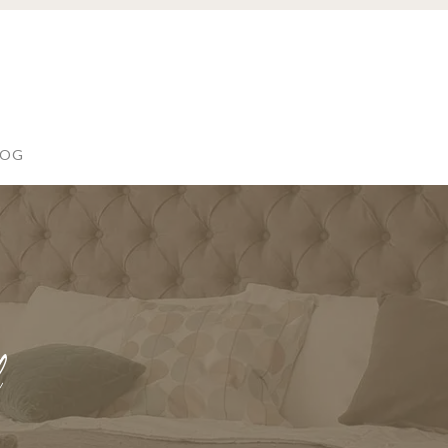
LOG
l