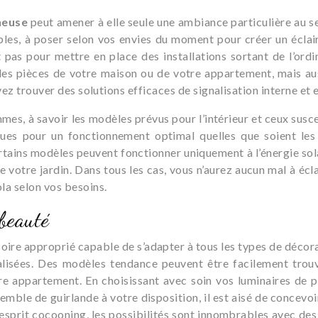
neuse
peut amener à elle seule une ambiance particulière au sei
es, à poser selon vos envies du moment pour créer un éclaira
 pas pour mettre en place des installations sortant de l’ord
s les pièces de votre maison ou de votre appartement, mais a
ez trouver des solutions efficaces de signalisation interne et e
, à savoir les modèles prévus pour l’intérieur et ceux suscept
ues pour un fonctionnement optimal quelles que soient les c
ertains modèles peuvent fonctionner uniquement à l’énergie sola
de votre jardin. Dans tous les cas, vous n’aurez aucun mal à écl
la selon vos besoins.
 beauté
soire approprié capable de s’adapter à tous les types de décorat
lisées. Des modèles tendance peuvent être facilement trouv
appartement. En choisissant avec soin vos luminaires de pl
ble de guirlande à votre disposition, il est aisé de concevoi
esprit cocooning, les possibilités sont innombrables avec des