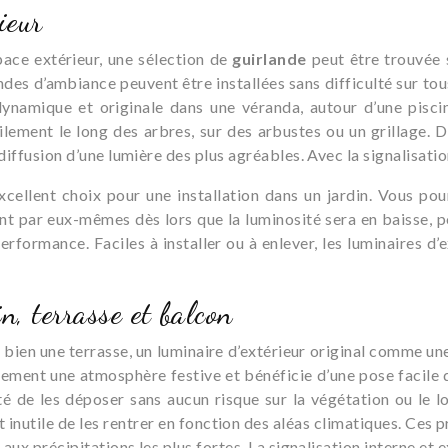
ieur
space extérieur, une sélection de
guirlande
peut être trouvée s
es d’ambiance peuvent être installées sans difficulté sur tous
ynamique et originale dans une véranda, autour d’une piscin
ilement le long des arbres, sur des arbustes ou un grillage. D
 diffusion d’une lumière des plus agréables. Avec la signalisat
excellent choix pour une installation dans un jardin. Vous p
eront par eux-mêmes dès lors que la luminosité sera en baisse, 
rformance. Faciles à installer ou à enlever, les luminaires d
n, terrasse et balcon
 bien une terrasse, un luminaire d’extérieur original comme u
ement une atmosphère festive et bénéficie d’une pose facile q
té de les déposer sans aucun risque sur la végétation ou le 
t inutile de les rentrer en fonction des aléas climatiques. Ces 
aux précipitations les plus fortes. La signalisation interne et 