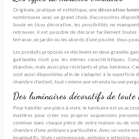
Originale, pratique et esthétique, une
décoration lumi
nombreuses avec un grand choix d’accessoires disponibl
boule en tissu décorative, les possibilités ne manquent
retrouver, il est possible de décorer facilement toute
terrasse, un jardin ou les abords d’une piscine. Vous pouv
Les produits proposés se déclinent en deux grandes gammes
guirlandes n’ont pas les mêmes caractéristiques. Conç
étanches, mais aussi plus résistants et plus lumineux. C
sont aussi disponibles afin de s’adapter à la superficie 
chambre d’enfant, tout comme une véranda ou une pergo
Des luminaires décoratifs de toute
Pour habiller une pièce à vivre, le luminaire est un acces
matières pour créer vos propres suspensions personna
commun dans chaque pièce de votre maison ou de votre 
chambre d’une ambiance particulière. Avec un vaste ensem
imaginatifs. Style contemporain, ambiance intimiste ou 