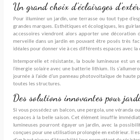
Un grand choix d’éclairages d’extér
Pour illuminer un jardin, une terrasse ou tout type d’e
grandes marques. Esthétiques et écologiques, les guirland
accessoires viendront alors apporter une décoration d
merveille dans un jardin en pouvant être posés très fac
idéales pour donner vie à ces différents espaces avec la
Intemporelle et résistante, la boule lumineuse est un 
l’énergie solaire avec une batterie lithium. Ils s’allum
journée à l’aide d’un panneau photovoltaïque de haute pe
toutes les structures.
Des solutions innovantes pour jardi
Si vous possédez un balcon, une pergola, une véranda ou
espaces à la belle saison. Cet élément insuffle immédiat
lumineuses pourront égayer un jardin, avec la possibili
conçues pour une utilisation prolongée en extérieur. Il es
d’un haut niveau d’étanchéité leur permettant de résister 