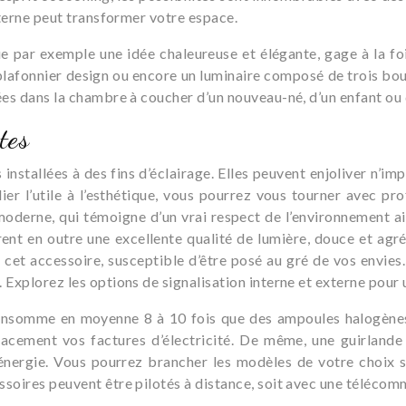
xterne peut transformer votre espace.
e par exemple une idée chaleureuse et élégante, gage à la foi
lafonnier design ou encore un luminaire composé de trois boul
ées dans la chambre à coucher d’un nouveau-né, d’un enfant ou 
tes
installées à des fins d’éclairage. Elles peuvent enjoliver n’im
ier l’utile à l’esthétique, vous pourrez vous tourner avec pro
oderne, qui témoigne d’un vrai respect de l’environnement ain
ent en outre une excellente qualité de lumière, douce et agréa
et accessoire, susceptible d’être posé au gré de vos envies
 Explorez les options de signalisation interne et externe pour 
nsomme en moyenne 8 à 10 fois que des ampoules halogènes 
acement vos factures d’électricité. De même, une guirland
ergie. Vous pourrez brancher les modèles de votre choix sur
ssoires peuvent être pilotés à distance, soit avec une télécom