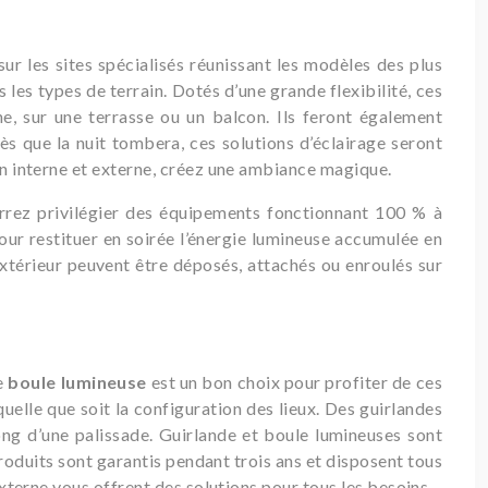
ur les sites spécialisés réunissant les modèles des plus
 les types de terrain. Dotés d’une grande flexibilité, ces
e, sur une terrasse ou un balcon. Ils feront également
ès que la nuit tombera, ces solutions d’éclairage seront
ion interne et externe, créez une ambiance magique.
ourrez privilégier des équipements fonctionnant 100 % à
pour restituer en soirée l’énergie lumineuse accumulée en
’extérieur peuvent être déposés, attachés ou enroulés sur
ne
boule lumineuse
est un bon choix pour profiter de ces
uelle que soit la configuration des lieux. Des guirlandes
long d’une palissade. Guirlande et boule lumineuses sont
produits sont garantis pendant trois ans et disposent tous
externe vous offrent des solutions pour tous les besoins.