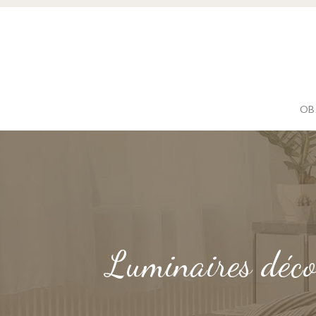
OB
Luminaires décor