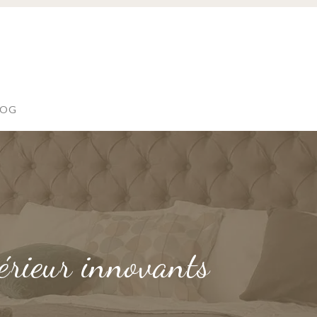
LOG
térieur innovants